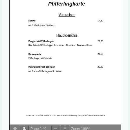
Page
1
/
9
Zoom
100%